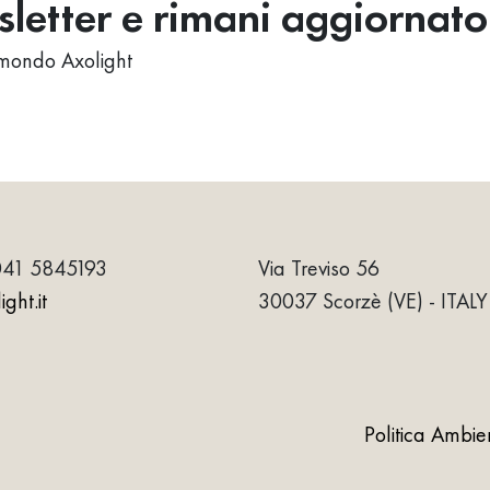
wsletter e rimani aggiornato
al mondo Axolight
041 5845193
Via Treviso 56
ght.it
30037 Scorzè (VE) - ITALY
Politica Ambie