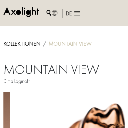
Skip
to
DE
content
KOLLEKTIONEN
MOUNTAIN VIEW
MOUNTAIN VIEW
Dima Loginoff