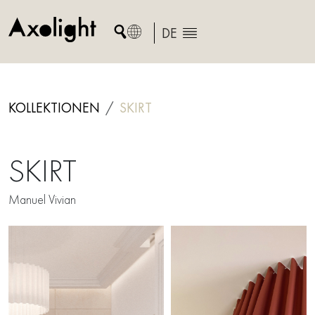
Skip
to
DE
content
KOLLEKTIONEN
SKIRT
SKIRT
Manuel Vivian