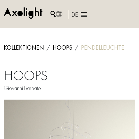
Skip
to
DE
content
KOLLEKTIONEN
HOOPS
PENDELLEUCHTE
HOOPS
Giovanni Barbato