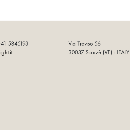
041 5845193
Via Treviso 56
ght.it
30037 Scorzè (VE) - ITALY