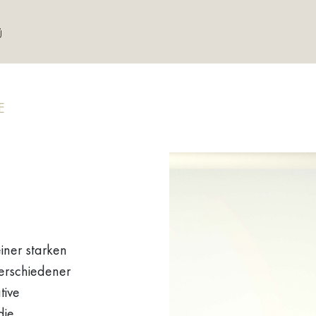
Ü
E
iner starken
verschiedener
tive
die