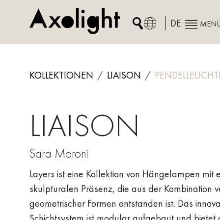
Skip
to
DE
MEN
content
KOLLEKTIONEN
LIAISON
PENDELLEUCHT
LIAISON
Sara Moroni
Layers ist eine Kollektion von Hängelampen mit e
skulpturalen Präsenz, die aus der Kombination 
geometrischer Formen entstanden ist. Das innova
Schichtsystem ist modular aufgebaut und bietet 