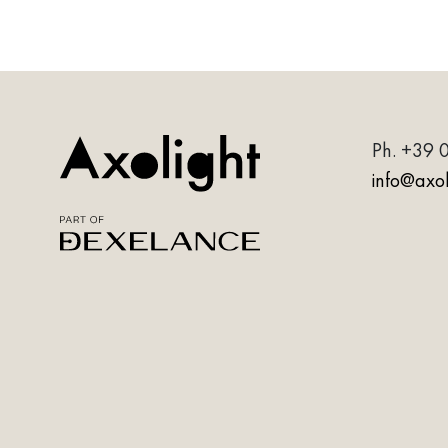
Ph.
+39 
info@axoli