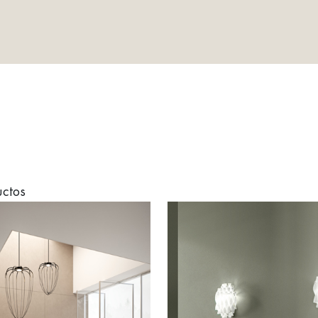
Ú
uctos