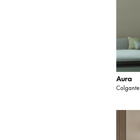
Aura
Colgante