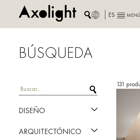
Skip
to
ES
MEN
content
BÚSQUEDA
131
prod
DISEÑO
ARQUITECTÓNICO