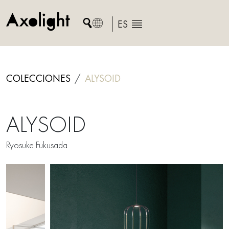
Skip
to
ES
content
COLECCIONES
ALYSOID
ALYSOID
Ryosuke Fukusada