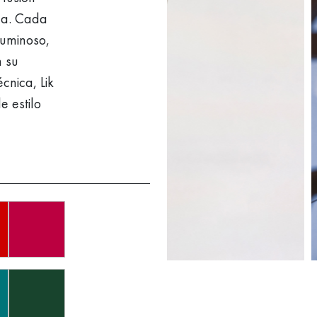
da. Cada
luminoso,
n su
cnica, Lik
 estilo