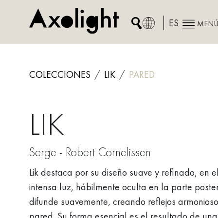
Skip
to
ES
MEN
content
COLECCIONES
LIK
PARED
LIK
Serge - Robert Cornelissen
Lik destaca por su diseño suave y refinado, en e
intensa luz, hábilmente oculta en la parte poster
difunde suavemente, creando reflejos armonioso
pared. Su forma esencial es el resultado de una