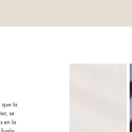
Ú
l que la
ior, se
s en la
 fusión