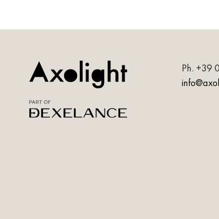
Ph.
+39 
info@axoli