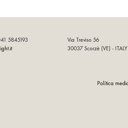
041 5845193
Via Treviso 56
ght.it
30037 Scorzè (VE) - ITALY
Política med