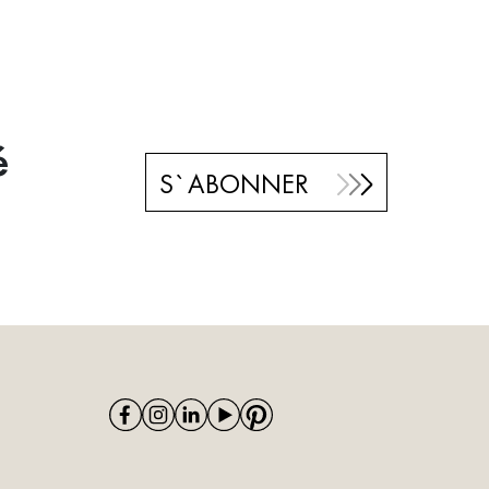
é
S`ABONNER