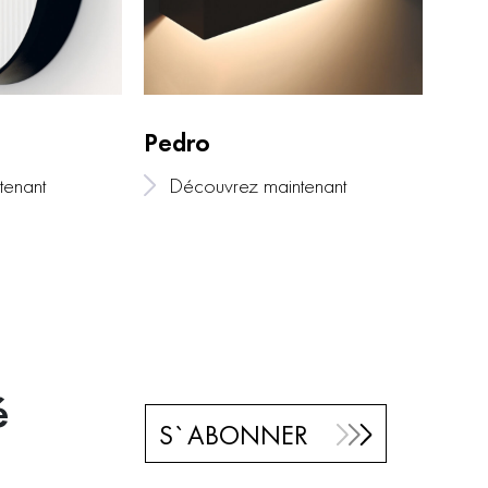
Pedro
Spil
tenant
Découvrez maintenant
Dé
é
S`ABONNER