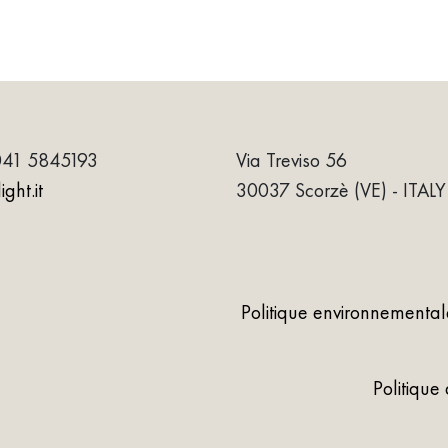
041 5845193
Via Treviso 56
ght.it
30037 Scorzè (VE) - ITALY
Politique environnemental
Politique