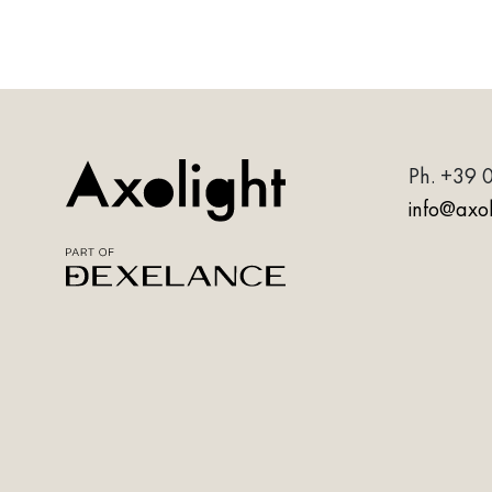
Ph.
+39 
info@axoli