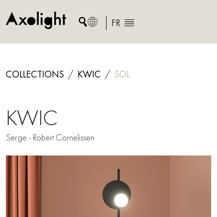
Skip
to
FR
content
COLLECTIONS
KWIC
SOL
KWIC
Serge - Robert Cornelissen