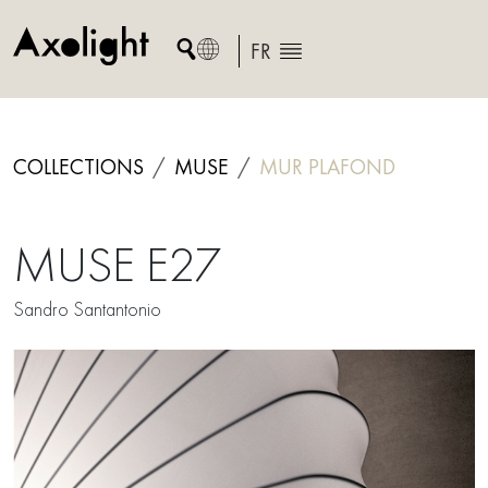
Skip
to
FR
content
COLLECTIONS
MUSE
MUR
PLAFOND
MUSE E27
Sandro Santantonio