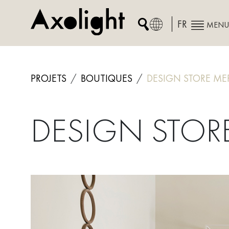
Skip
to
FR
MENU
content
PROJETS
BOUTIQUES
DESIGN STORE MER
DESIGN STOR