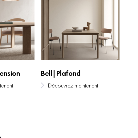
ension
Bell|Plafond
Bel
tenant
Découvrez maintenant
Dé