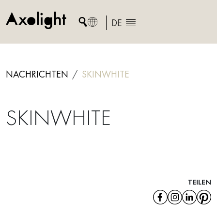
Skip
to
DE
content
NACHRICHTEN
SKINWHITE
SKINWHITE
TEILEN