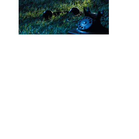
Pea
Luz de escalera IP67
Suscríbase a nuestro bo
manténgase al día.