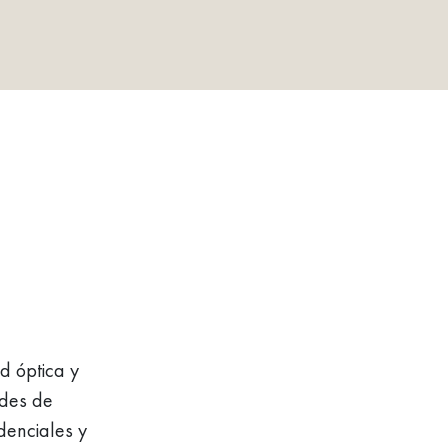
Ú
d óptica y
ades de
denciales y