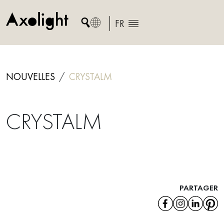
Skip
to
FR
content
NOUVELLES
CRYSTALM
CRYSTALM
PARTAGER