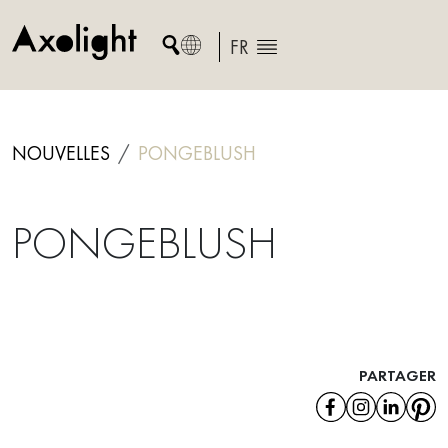
Skip
to
FR
content
NOUVELLES
PONGEBLUSH
PONGEBLUSH
PARTAGER