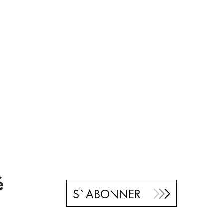
é
S`ABONNER