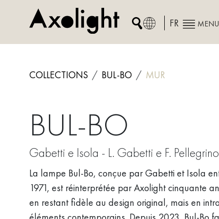
Skip
to
FR
MENU
content
COLLECTIONS
BUL-BO
MUR
BUL-BO
Gabetti e Isola - L. Gabetti e F. Pellegrino
La lampe Bul-Bo, conçue par Gabetti et Isola en
1971, est réinterprétée par Axolight cinquante an
en restant fidèle au design original, mais en int
éléments contemporains. Depuis 2023, Bul-Bo fai