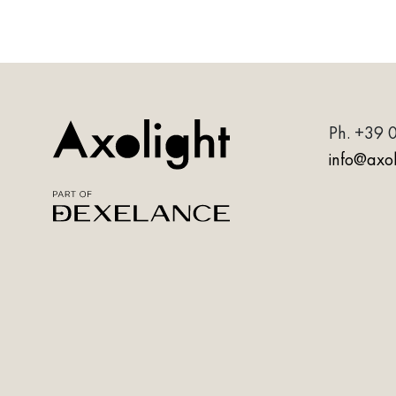
Ph.
+39 
info@axoli