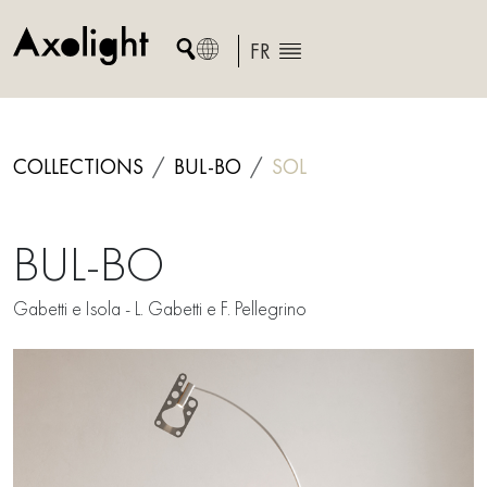
Skip
to
FR
content
COLLECTIONS
BUL-BO
SOL
BUL-BO
Gabetti e Isola - L. Gabetti e F. Pellegrino