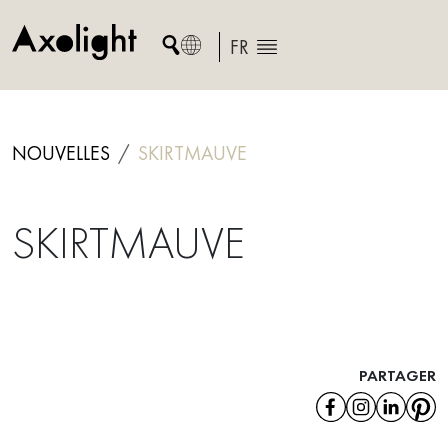
Skip
to
FR
content
NOUVELLES
SKIRTMAUVE
SKIRTMAUVE
PARTAGER