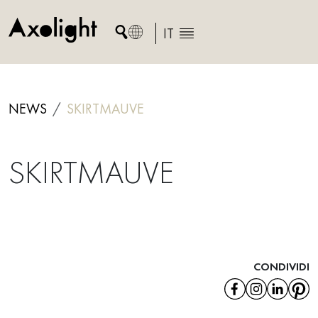
Skip
to
IT
content
NEWS
SKIRTMAUVE
SKIRTMAUVE
CONDIVIDI