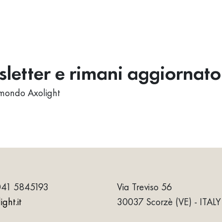
wsletter e rimani aggiornato
al mondo Axolight
041 5845193
Via Treviso 56
ght.it
30037 Scorzè (VE) - ITALY