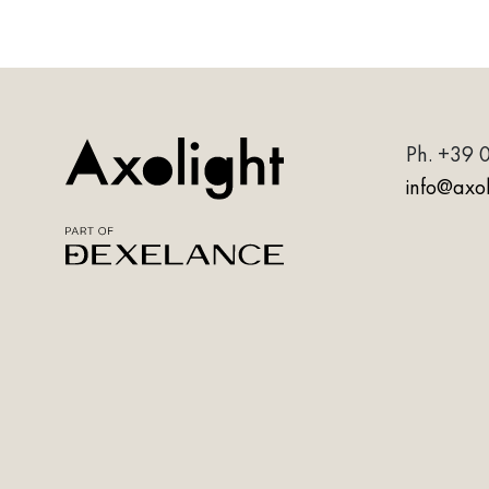
Ph.
+39 
info@axoli