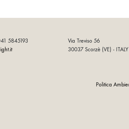
041 5845193
Via Treviso 56
ght.it
30037 Scorzè (VE) - ITALY
Politica Ambie