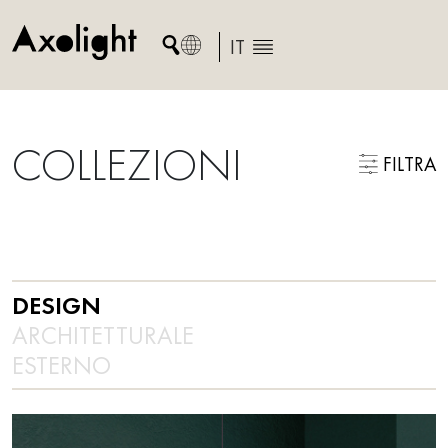
Skip
to
IT
content
COLLEZIONI
FILTRA
DESIGN
ARCHITETTURALE
ESTERNO