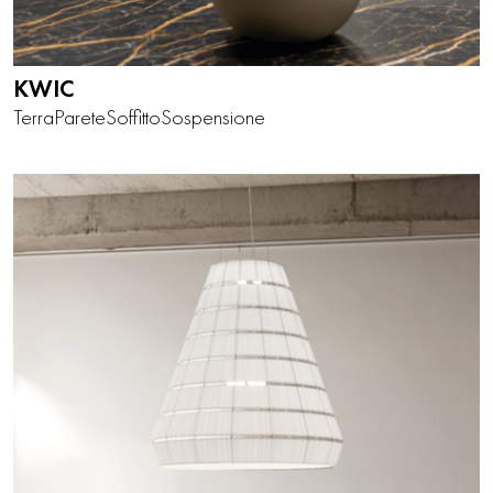
KWIC
Terra
Parete
Soffitto
Sospensione