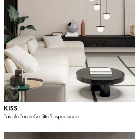
KISS
Tavolo
Parete
Soffitto
Sospensione