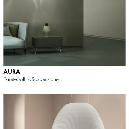
AURA
Parete
Soffitto
Sospensione