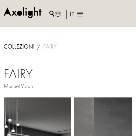
Skip
to
IT
content
COLLEZIONI
FAIRY
FAIRY
Manuel Vivian