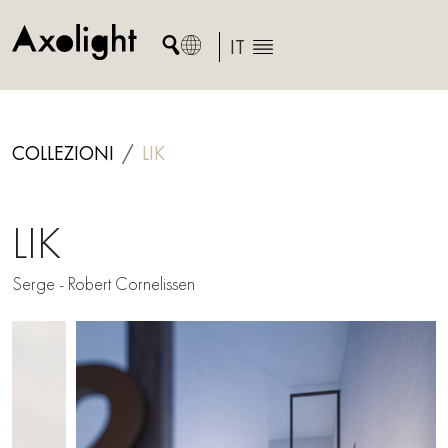
Skip
to
IT
content
COLLEZIONI
LIK
LIK
Serge - Robert Cornelissen