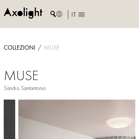
Skip
to
IT
content
COLLEZIONI
MUSE
MUSE
Sandro Santantonio