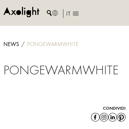
Skip
to
IT
content
NEWS
PONGEWARMWHITE
PONGEWARMWHITE
CONDIVIDI