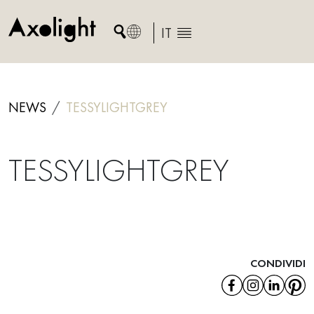
Skip
to
IT
content
NEWS
TESSYLIGHTGREY
TESSYLIGHTGREY
CONDIVIDI