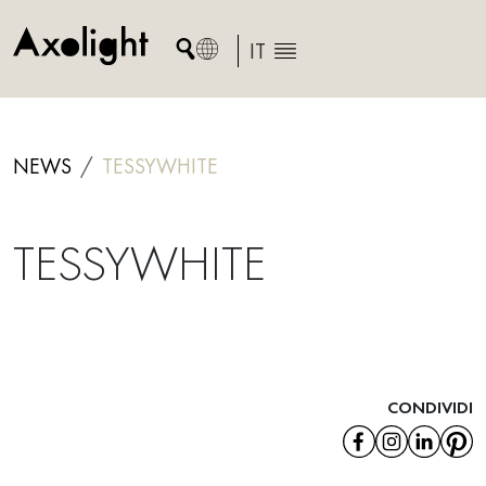
Skip
to
IT
content
NEWS
TESSYWHITE
TESSYWHITE
CONDIVIDI