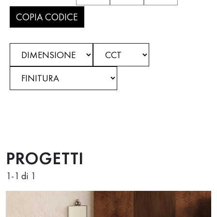
COPIA CODICE
PROGETTI
1
-
1
di 1