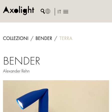
Skip
to
IT
content
COLLEZIONI
BENDER
TERRA
BENDER
Alexander Rehn