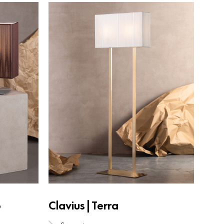
o
Clavius|Terra
Cla