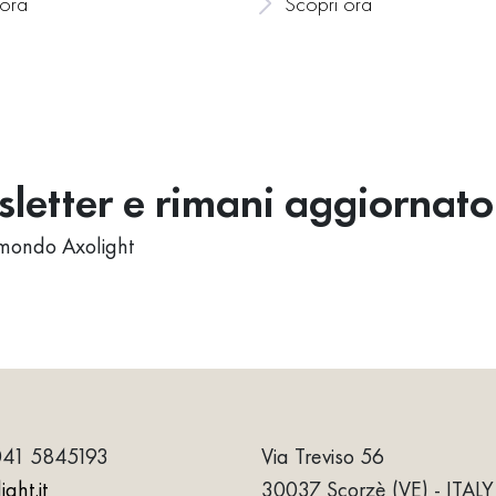
 ora
Scopri ora
wsletter e rimani aggiornato
al mondo Axolight
041 5845193
Via Treviso 56
ght.it
30037 Scorzè (VE) - ITALY