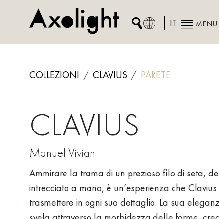
Skip
to
IT
MENU
content
COLLEZIONI
CLAVIUS
PARETE
CLAVIUS
Manuel Vivian
Ammirare la trama di un prezioso filo di seta, d
intrecciato a mano, è un’esperienza che Clavius 
trasmettere in ogni suo dettaglio. La sua eleganz
svela attraverso la morbidezza delle forme, cr