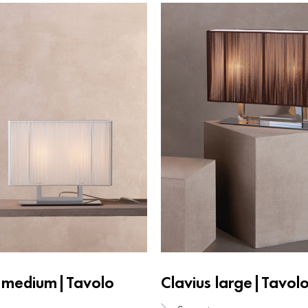
s medium|Tavolo
Clavius large|Tavol