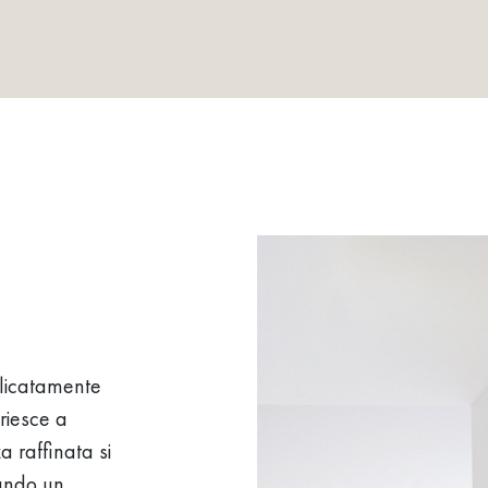
elicatamente
riesce a
a raffinata si
eando un