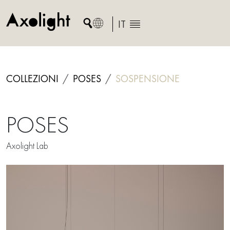
Skip
to
IT
content
COLLEZIONI
POSES
SOSPENSIONE
POSES
Axolight Lab