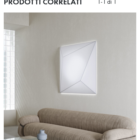
PRODOTTI CORRELATI
1
-
1
di 1