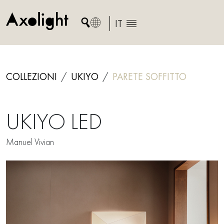
Skip
to
IT
content
COLLEZIONI
UKIYO
PARETE
SOFFITTO
UKIYO LED
Manuel Vivian