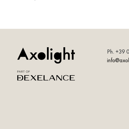
Ph.
+39 
info@axoli