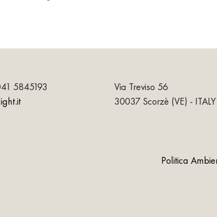
041 5845193
Via Treviso 56
ght.it
30037 Scorzè (VE) - ITALY
Politica Ambie