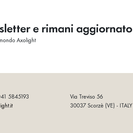
wsletter e rimani aggiornato
al mondo Axolight
041 5845193
Via Treviso 56
ght.it
30037 Scorzè (VE) - ITALY