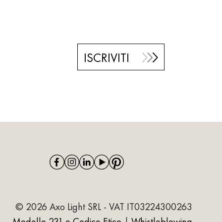
ISCRIVITI
© 2026 Axo Light SRL - VAT IT03224300263
Modello 231 e Codice Etico
|
Whistleblowing