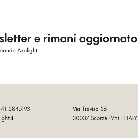
wsletter e rimani aggiornato
al mondo Axolight
041 5845193
Via Treviso 56
ght.it
30037 Scorzè (VE) - ITALY