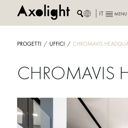
Skip
to
IT
MENU
content
PROGETTI
UFFICI
CHROMAVIS HEADQUA
CHROMAVIS 