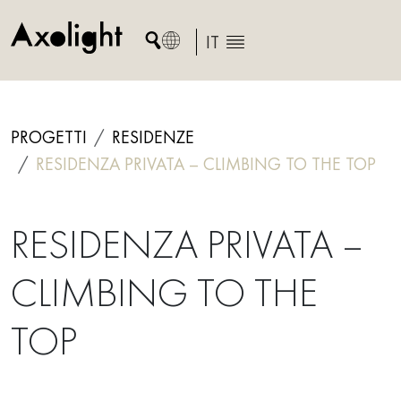
Skip
to
IT
content
PROGETTI
RESIDENZE
RESIDENZA PRIVATA – CLIMBING TO THE TOP
RESIDENZA PRIVATA –
CLIMBING TO THE
TOP