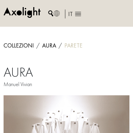
Skip
to
IT
content
COLLEZIONI
AURA
PARETE
AURA
Manuel Vivian