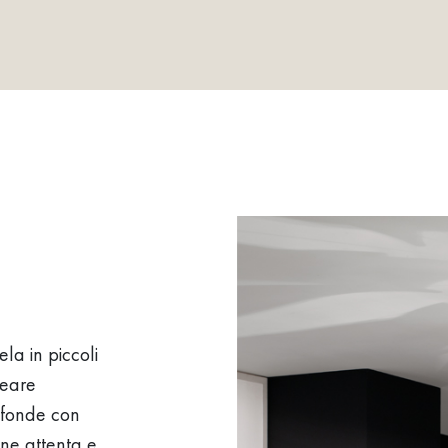
ela in piccoli
reare
iffonde con
ne attenta e