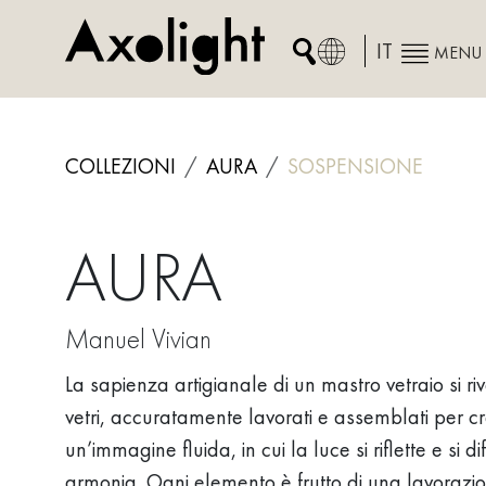
Skip
to
IT
MENU
content
COLLEZIONI
AURA
SOSPENSIONE
AURA
Manuel Vivian
La sapienza artigianale di un mastro vetraio si riv
vetri, accuratamente lavorati e assemblati per c
un’immagine fluida, in cui la luce si riflette e si d
armonia. Ogni elemento è frutto di una lavorazio