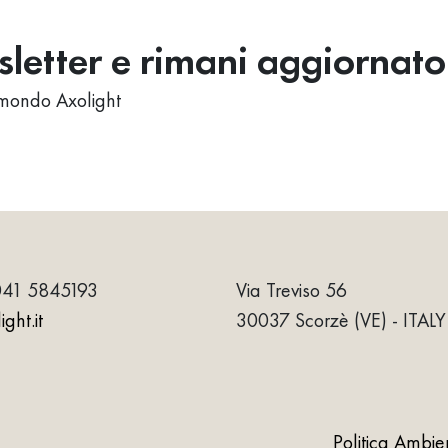
wsletter e rimani aggiornato
al mondo Axolight
041 5845193
Via Treviso 56
ght.it
30037 Scorzè (VE) - ITALY
Politica Ambie