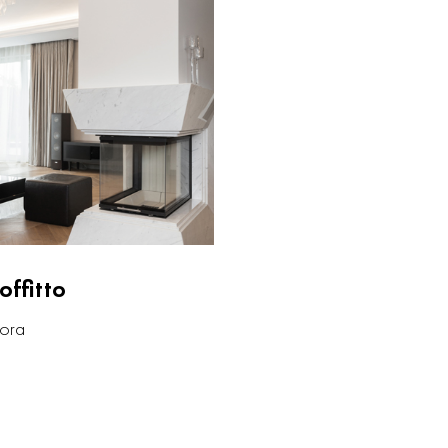
ffitto
 ora