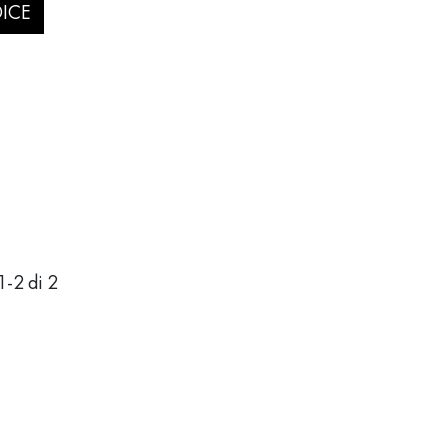
ICE
1
-
2
di 2