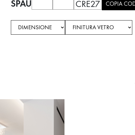
SPAU
CRE27
COPIA COD