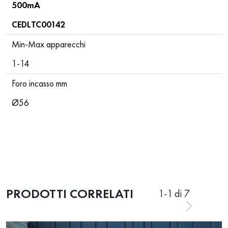
500mA
CEDLTC00142
Min-Max apparecchi
1-14
Foro incasso mm
Ø56
PRODOTTI CORRELATI
1
-
1
di 7