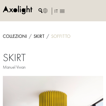
Skip
to
IT
content
COLLEZIONI
SKIRT
SOFFITTO
SKIRT
Manuel Vivian