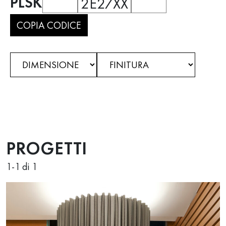
PLSK
2E27XX
COPIA CODICE
PROGETTI
1
-
1
di 1