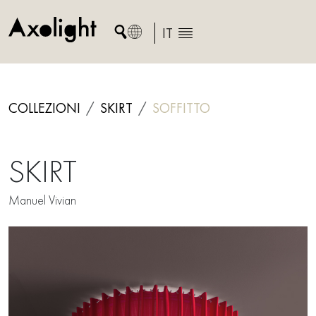
Skip
to
IT
content
COLLEZIONI
SKIRT
SOFFITTO
SKIRT
Manuel Vivian