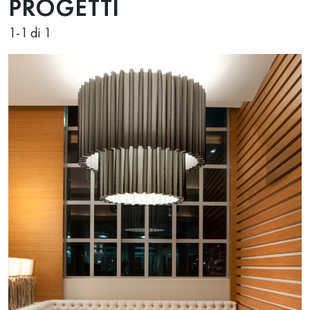
PROGETTI
1
-
1
di 1